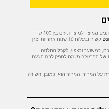
ם
מחירם של סוגים אחרים של קירוי פרגולה כגון: במבוק, רעפים, סנטף , פל – סאן, פלרוף ועוד, משתנים ממוצר למוצר ונעים בין 100 ש"ח
נט
קשיח ובעלות 10 שנות אחריות יצרן.
כם, כמשוער וכצפוי, לקבל החלטה
קות של הפרגולה נשמח לספק לכם הצעת
 על המחיר. המחיר הוא, כמובן, השורה