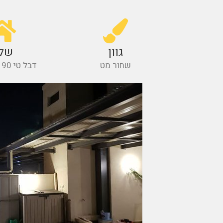
גוון
של
שחור מט
דבל טי 70/190 מ"מ