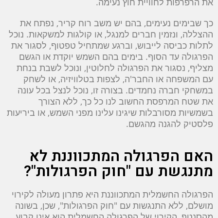
את הרפרפות לחוויית חוץ נעימה.
כך שבימים נעימים, בהם יש משב רוח קריר, נפתח את
ההצללה, ונזמין חברים למנגל, או קולגות למשקאות. נוכל
לתלות כביסה לייבוש, וברגע שמתחיל טפטוף, לסגור את
הפרגולה עד הסוף. בימים בהם השמש יוקדת או הגשם
מצליף, נסגור את הפרגולה לחלוטין, ונוכל לשבת בנחת
עם המשפחה או החבר'ה, לצפות בטלוויזיה, או לשחק
במשחקי חברה נחמדים. בצורה זו, נוכל לנצל בכל עונה
את שטח המרפסת החשוב לנו כל כך, ללא הצורך
בשמשיות מסורבלות שיגינו עלינו מפני השמש, או ביריעות
פלסטיק להגנה מהגשם.
האם הפרגולה המתכווננת לא
מתנגשת עם "חוק הפרגולות"?
הפרגולה החשמלית המתכווננת היא פתרון מעולה לקירוי
מושלם, ללא התנגשות עם "חוק הפרגולות", שכן, בשונה
מהסנטף, הקירוי של הפרגולה החשמלית הוא אינו קבוע.