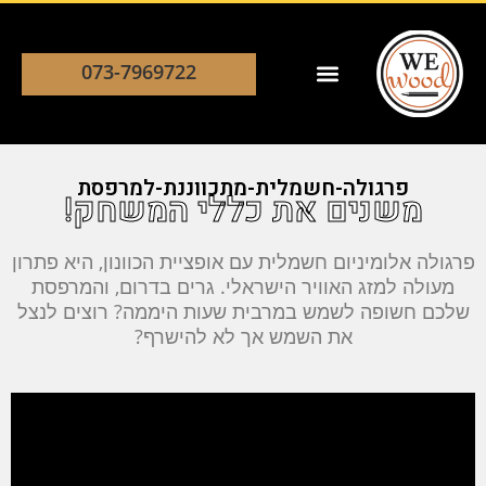
073-7969722
פרגולה-חשמלית-מתכווננת-למרפסת
משנים את כללי המשחק!
פרגולה אלומיניום חשמלית עם אופציית הכוונון, היא פתרון
מעולה למזג האוויר הישראלי. גרים בדרום, והמרפסת
שלכם חשופה לשמש במרבית שעות היממה? רוצים לנצל
את השמש אך לא להישרף?