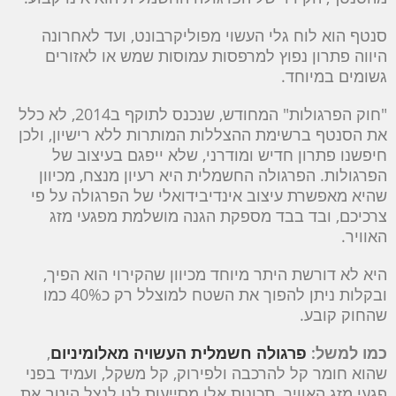
סנטף הוא לוח גלי העשוי מפוליקרבונט, ועד לאחרונה
היווה פתרון נפוץ למרפסות עמוסות שמש או לאזורים
גשומים במיוחד.
"חוק הפרגולות" המחודש, שנכנס לתוקף ב2014, לא כלל
את הסנטף ברשימת ההצללות המותרות ללא רישיון, ולכן
חיפשנו פתרון חדיש ומודרני, שלא ייפגם בעיצוב של
הפרגולות. הפרגולה החשמלית היא רעיון מנצח, מכיוון
שהיא מאפשרת עיצוב אינדיבידואלי של הפרגולה על פי
צרכיכם, ובד בבד מספקת הגנה מושלמת מפגעי מזג
האוויר.
היא לא דורשת היתר מיוחד מכיוון שהקירוי הוא הפיך,
ובקלות ניתן להפוך את השטח למוצלל רק כ40% כמו
שהחוק קובע.
כמו למשל:
פרגולה חשמלית העשויה מאלומיניום
,
שהוא חומר קל להרכבה ולפירוק, קל משקל, ועמיד בפני
פגעי מזג האוויר. תכונות אלו מסייעות לנו לנצל היטב את