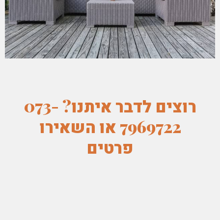
רוצים לדבר איתנו? 073-
7969722 או השאירו
פרטים