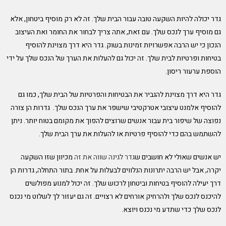
גדר יכולה להיות השקעה טובה עבור הבית שלך. זה לא רק מוסיף ביטחון, אלא
גם מוסיף ערך לנכס שלך. עם זאת, אתה צריך לבחור את החומר ואת העיצוב
הנכון כי יש הרבה אפשרויות זמינות בשוק.
גדר היא דרך מצוינת להוסיף
בטיחות ופרטיות לבית שלך. זה יכול גם להעלות את הערך של הנכס שלך על ידי
הוספת ערעור ריסון.
גדר היא דרך מצוינת להגביר את הבטיחות והפרטיות של הבית שלך, כמו גם
להוסיף אלמנט עיצובי אטרקטיבי שישפר את ערך הנכס שלך.
גדרות הן צורה
נפוצה של שיפור בית עבור אנשים שרוצים להפוך את מקומם בטוח יותר. ניתן
להשתמש בהם כדי להוסיף פרטיות או להעלות את ערך הבית שלך.
יש אנשים שאולי לא חושבים ש
גדר לגינה שווה את זה
מכיוון שזו השקעה
יקרה, אבל יש הרבה יתרונות הנלווים לבעלות על אחת. בתור התחלה, גדרות הן
דרך יעילה להוסיף בטיחות וביטחון לרכוש שלך. זה יכול למנוע מפולשים
להיכנס לנכס שלך ולהרחיק אורחים לא רצויים. זה גם יעזור לך לשלוט מי נכנס
לנכס שלך כדי שתדע מי נכנס ויוצא.