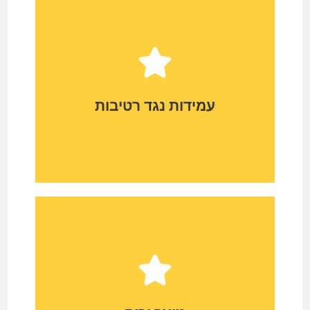
קל מאד לנקות אותו בחומרי ניקיון
סטנדרטיים, בדומה לשטיפת רצפות.
עמידות נגד רטיבות
הוא עמיד מאד בפני מים, רטיבות, עובש
ופטריות ולכן הוא אידיאלי להתקנה סביב
בריכות וג'קוזי. חמישית, דק סינטטי דמוי
פרקט מאפשר לכם בחירה בין מגוון רחב
מאד של גוונים וטקסטורות וניתן להגיע