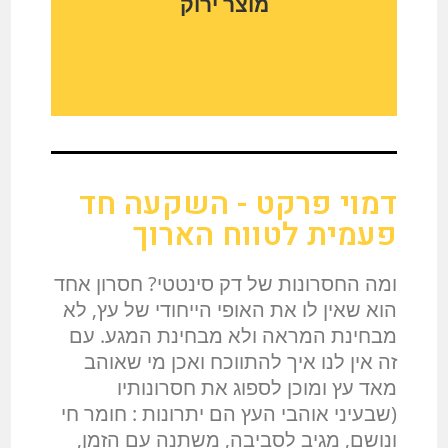
מוצר ירוק
לתוצאה אשר דומה מאד למראה של עץ
טבעי.
מדובר במוצר ירוק ואקולוגי. הוא מיוצר
דמוי פרקט - השקעה חד
מחומרים ממוחזרים ואינו דורש כריתה של
פעמית לטווח הארוך
עצים, תהליך הייצור שלו אינו כולל דרכי
עיבוד וחומרים אשר מזיקים לסביבה,, כמו
ומה החסרונות של דק סינטטי? חסרון אחד
למשל תהליך חיטוי עץ אורן כדי שניתן יהיה
הוא שאין לו את האופי הייחודי של עץ, לא
לעשות בו שימושי חוץ.
מבחינת המראה ולא מבחינת המגע. עם
זה אין לנו איך להתווכח ואכן מי שאוהב
מאד עץ ומוכן לספוג את חסרונותיו
(שבעיני אוהבי העץ הם יתרונות : חומר חי
ונושם, מגיב לסביבה, משתנה עם הזמן,