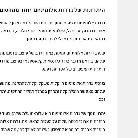
היתרונות של גדרות אלומיניום: יותר ממחסום
גדרות אלומיניום מציעות מגוון יתרונות החורגים מיכולתן להפח
אחרים כמו עץ או ברזל, האלומיניום עמיד בפני חלודה, קורוזיה
בתנאי מזג אוויר שונים מבלי להידרדר עם הזמן.
שנית, גדרות אלומיניום זמינות במגוון רחב של עיצובים וסגנ
שלהם. בין אם מדובר בגדר כלונסאות קלאסית או בעיצוב מודרנ
היתרונות המעשיים של הפחתת רעש.
בנוסף, גדרות אלומיניום הן קלות משקל וקלות להתקנה, מה ש
שלהם מאפשר הובלה קלה ותמרון במהלך תהליך ההתקנה. יתר על 
נכס.
יתרון נוסף של גדרות אלומיניום הוא עלות-תועלת שלהן. בעוד
היתרונות ארוכי הטווח עולים על העלות הראשונית. גדרות אלומי
חומרים אחרים. זה מביא לחיסכון בעלויות לאורך זמן, מה שהופ