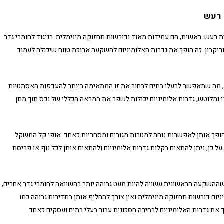
 רעש
ית רעש. ראשית, הם עמידות מאוד ודורשות תחזוקה מינימלית. בניגוד לחומרי גדר
 וריקבון. זה הופך את גדרות האלומיניום להשקעה ארוכת טווח שיכולה לעמוד
ונות, מה שמאפשר לבעלי בתים לבחור את זו המתאימה ביותר להעדפות האסתטיות
י ומלוטש, גדרות אלומיניום יכולות לשפר את המראה הכללי של נכס תוך מתן
הופך אותן לאפשרות נוחה למטרות מגורים ומסחריות כאחד. אופי קל המשקל
כן, ניתן להתאים בקלות גדרות אלומיניום ולהתאים אותן לכל נוף או פריסת
 שההשקעה הראשונית עשויה להיות מעט גבוהה יותר בהשוואה לחומרי גדר אחרים,
ניום דורשות תחזוקה מינימלית ואין צורך להחליף אותן בתדירות גבוהה כמו
ך את גדרות האלומיניום לבחירה חסכונית עבור בעלי בתים ועסקים כאחד.