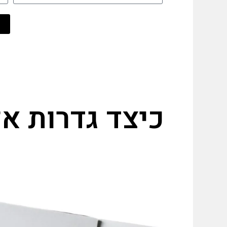
כיצד גדרות א
ר