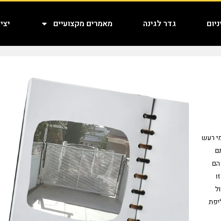
יום
גדר לגינה
מאמרים מקצועיים
יצי
י רעש
ם
 הם
ו
ל
יפת